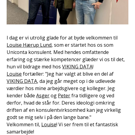
I dag er vi utrolig glade for at byde velkommen til
Louise Hærup Lund
, som er startet hos os som
Uniconta konsulent. Med hendes omfattende
erfaring og stærke kompetencer glæder vi os til det,
hun vil bidrage med hos
VIKING DATA
!
Louise
fortæller: "Jeg har valgt at blive en del af
VIKING DATA
, da jeg går meget op i de udlevede
værdier hos mine arbejdsgivere og kolleger. Jeg
kender både
Asger
og
Peter
fra tidligere og ved
derfor, hvad de står for. Deres ideologi omkring
driften af en konsulentvirksomhed kan jeg virkelig
godt se mig selv i på den lange bane."
Velkommen til,
Louise
! Vi ser frem til et fantastisk
samarbejde!